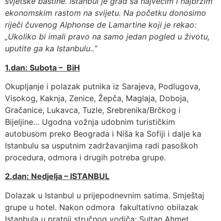
svjetske baštine. Istanbul je grad sa najvećim i najbržim
ekonomskim rastom na svijetu. Na početku donosimo
riječi čuvenog Alphonse de Lamartine koji je rekao:
„Ukoliko bi imali pravo na samo jedan pogled u životu,
uputite ga ka Istanbulu..“
1.dan: Subota – BiH
Okupljanje i polazak putnika iz Sarajeva, Podlugova,
Visokog, Kaknja, Zenice, Žepča, Maglaja, Doboja,
Gračanice, Lukavca, Tuzle, Srebrenika/Brčkog i
Bijeljine… Ugodna vožnja udobnim turističkim
autobusom preko Beograda i Niša ka Sofiji i dalje ka
Istanbulu sa usputnim zadržavanjima radi pasoškoh
procedura, odmora i drugih potreba grupe.
2.dan: Nedjelja – ISTANBUL
Dolazak u Istanbul u prijepodnevnim satima. Smještaj
grupe u hotel. Nakon odmora fakultativno obilazak
Istanbula u pratnji stručnog vodiča: Sultan Ahmet,