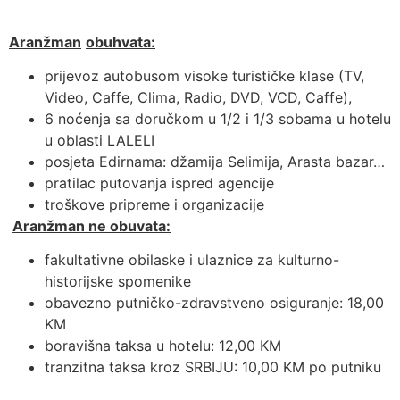
Aran
ž
man
obuhvata
:
prijevoz autobusom visoke turističke klase (TV,
Video, Caffe, Clima, Radio, DVD, VCD, Caffe),
6 noćenja sa doručkom u 1/2 i 1/3 sobama u hotelu
u oblasti LALELI
posjeta Edirnama: džamija Selimija, Arasta bazar…
pratilac putovanja ispred agencije
troškove pripreme i organizacije
Aranžman ne obuvata:
fakultativne obilaske i ulaznice za kulturno-
historijske spomenike
obavezno putničko-zdravstveno osiguranje: 18,00
KM
boravišna taksa u hotelu: 12,00 KM
tranzitna taksa kroz SRBIJU: 10,00 KM po putniku