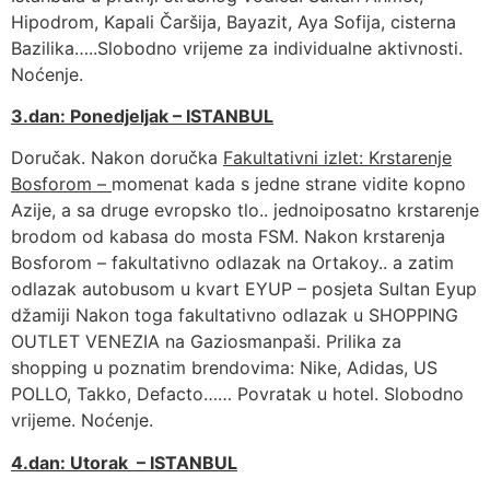
Hipodrom, Kapali Čaršija, Bayazit, Aya Sofija, cisterna
Bazilika…..Slobodno vrijeme za individualne aktivnosti.
Noćenje.
3.dan: Ponedjeljak – ISTANBUL
Doručak. Nakon doručka
Fakultativni izlet: Krstarenje
Bosforom –
momenat kada s jedne strane vidite kopno
Azije, a sa druge evropsko tlo.. jednoiposatno krstarenje
brodom od kabasa do mosta FSM. Nakon krstarenja
Bosforom – fakultativno odlazak na Ortakoy.. a zatim
odlazak autobusom u kvart EYUP – posjeta Sultan Eyup
džamiji Nakon toga fakultativno odlazak u SHOPPING
OUTLET VENEZIA na Gaziosmanpaši. Prilika za
shopping u poznatim brendovima: Nike, Adidas, US
POLLO, Takko, Defacto…… Povratak u hotel. Slobodno
vrijeme. Noćenje.
4.dan: Utorak – ISTANBUL