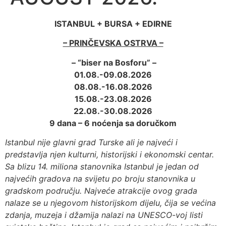
ISTANBUL + BURSA + EDIRNE
– PRINČEVSKA OSTRVA –
– “biser na Bosforu” –
01.08.-09.08.2026
08
.08.-
16
.08.202
6
15
.08.-
23
.08.202
6
22
.08.-
30
.08.202
6
9 dana – 6 noćenja sa doručkom
Istanbul nije glavni grad Turske ali je najveći i
predstavlja njen kulturni, historijski i ekonomski centar.
Sa blizu 14. miliona stanovnika Istanbul je jedan od
najvećih gradova na svijetu po broju stanovnika u
gradskom području. Najveće atrakcije ovog grada
nalaze se u njegovom historijskom dijelu, čija se većina
zdanja, muzeja i džamija nalazi na UNESCO-voj listi