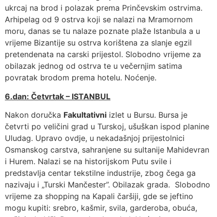
ukrcaj na brod i polazak prema Prinčevskim ostrvima.
Arhipelag od 9 ostrva koji se nalazi na Mramornom
moru, danas se tu nalaze poznate plaže Istanbula a u
vrijeme Bizantije su ostrva korištena za slanje egzil
pretendenata na carski prijestol. Slobodno vrijeme za
obilazak jednog od ostrva te u večernjim satima
povratak brodom prema hotelu. Noćenje.
6.dan: Četvrtak – ISTANBUL
Nakon doručka
Fakultativni
izlet u Bursu. Bursa je
četvrti po veličini grad u Turskoj, ušuškan ispod planine
Uludag. Upravo ovdje, u nekadašnjoj prijestolnici
Osmanskog carstva, sahranjene su sultanije Mahidevran
i Hurem. Nalazi se na historijskom Putu svile i
predstavlja centar tekstilne industrije, zbog čega ga
nazivaju i „Turski Mančester”. Obilazak grada. Slobodno
vrijeme za shopping na Kapali čaršiji, gde se jeftino
mogu kupiti: srebro, kašmir, svila, garderoba, obuća,