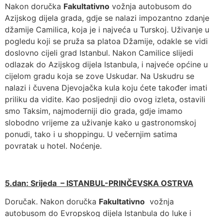
Nakon doručka
Fakultativno
vožnja autobusom do
Azijskog dijela grada, gdje se nalazi impozantno zdanje
džamije Camilica, koja je i najveća u Turskoj. Uživanje u
pogledu koji se pruža sa platoa Džamije, odakle se vidi
doslovno cijeli grad Istanbul. Nakon Camilice slijedi
odlazak do Azijskog dijela Istanbula, i najveće općine u
cijelom gradu koja se zove Uskudar. Na Uskudru se
nalazi i čuvena Djevojačka kula koju ćete također imati
priliku da vidite. Kao posljednji dio ovog izleta, ostavili
smo Taksim, najmoderniji dio grada, gdje imamo
slobodno vrijeme za uživanje kako u gastronomskoj
ponudi, tako i u shoppingu. U večernjim satima
povratak u hotel. Noćenje.
5.dan: Srijeda – ISTANBUL-PRINČEVSKA OSTRVA
Doručak. Nakon doručka
Fakultativno
vožnja
autobusom do Evropskog dijela Istanbula do luke i