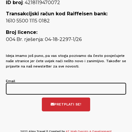
ID broj
: 4218119470072
Transakcijski račun kod Raiffeisen bank:
1610 5500 1115 0182
Broj licence:
004 Br. rješenja: 04-18-2297-1/26
Ideja imamo još puno, pa vas stoga pozivamo da često posjećujete
naše stranice jer ćete uvijek naći nešto novo i zanimljivo. Također se
prijavite na naš newsletter za sve novosti.
Email
PRETPLATI SE!
2022 Almy Travel || Created by
AT Web Design & Development