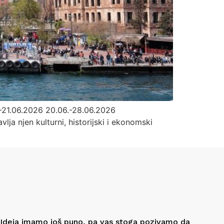
21.06.2026 20.06.-28.06.2026
lja njen kulturni, historijski i ekonomski
Ideja imamo još puno, pa vas stoga pozivamo da